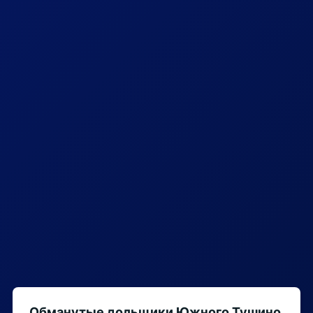
Обманутые дольщики Южного Тушино