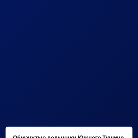
Обманутые дольщики Южного Тушино