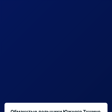
Обманутые дольщики Южного Тушино