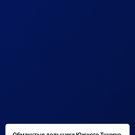
Обманутые дольщики Южного Тушино