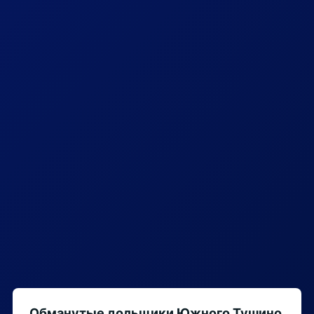
Обманутые дольщики Южного Тушино