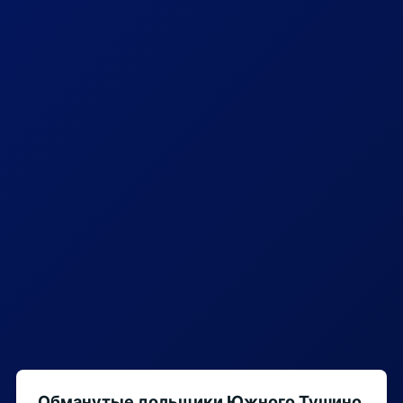
Обманутые дольщики Южного Тушино