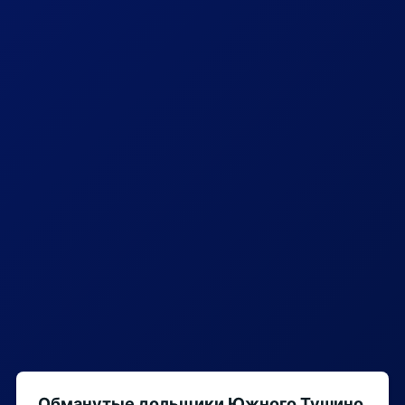
Обманутые дольщики Южного Тушино