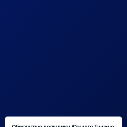
Обманутые дольщики Южного Тушино