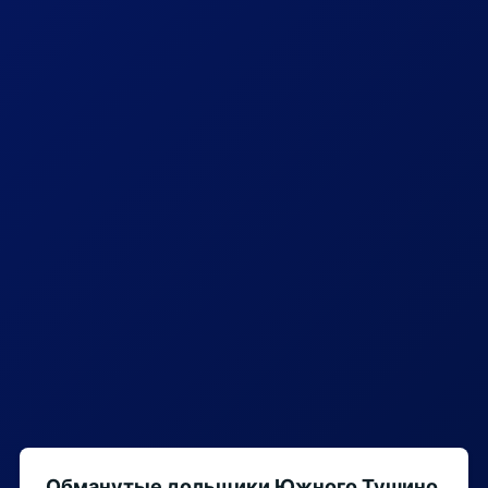
Обманутые дольщики Южного Тушино