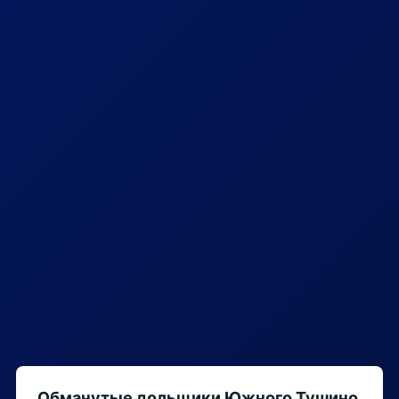
Обманутые дольщики Южного Тушино