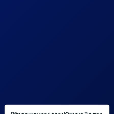
Обманутые дольщики Южного Тушино