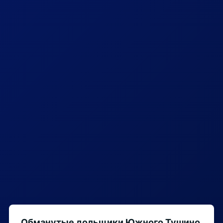
Обманутые дольщики Южного Тушино