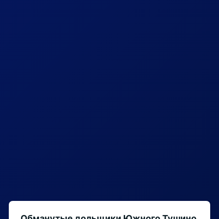
Обманутые дольщики Южного Тушино