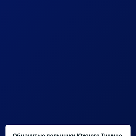
Обманутые дольщики Южного Тушино