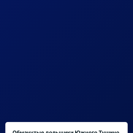
Обманутые дольщики Южного Тушино