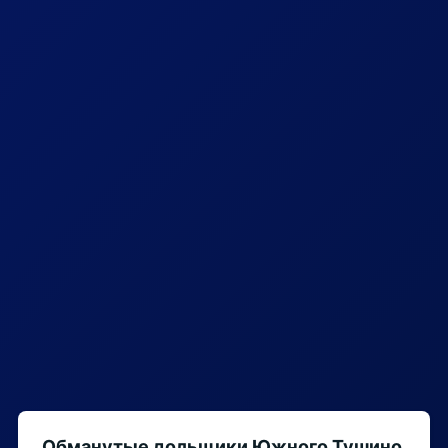
Обманутые дольщики Южного Тушино